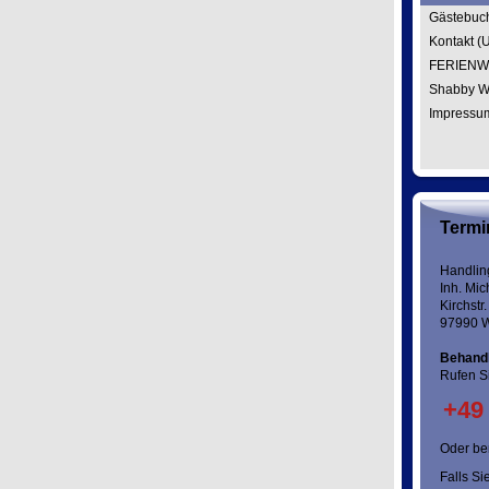
Gästebuc
Kontakt (
FERIEN
Shabby W
Impressu
Termi
Handlin
Inh. Mi
Kirchstr.
97990 W
Behand
Rufen Si
+49
Oder be
Falls Si