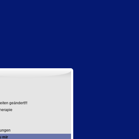
h
iten geändert!!!
herapie
tungen
u mir