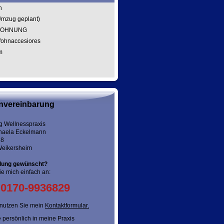
h
Umzug geplant)
WOHNUNG
ohnaccesiores
m
nvereinbarung
g Wellnesspraxis
chaela Eckelmann
 8
eikersheim
lung gewünscht?
e mich einfach an:
 0170-9936829
nutzen Sie mein
Kontaktformular
.
e persönlich in meine Praxis