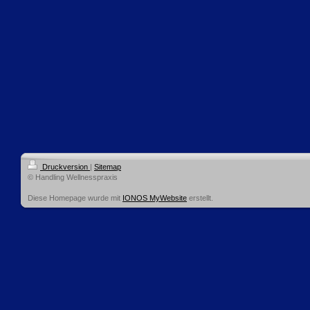
Druckversion
|
Sitemap
© Handling Wellnesspraxis
Diese Homepage wurde mit
IONOS MyWebsite
erstellt.